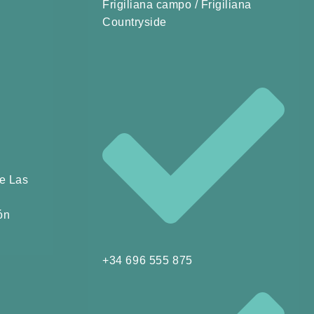
Frigiliana campo / Frigiliana
Countryside
e Las
ón
+34 696 555 875