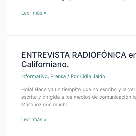
de
Luiña
Leer más »
1ª
Ciudad
de
Paz
de
ENTREVISTA RADIOFÓNICA en L
ENTREVISTA
España
RADIOFÓNICA
Californiano.
en
Las
Informativo
,
Prensa
/ Por
Lidia Jaldo
Voces
Hola! Hace ya un tiempito que no escribo y la ve
de
escrita y dirigida a los medios de comunicación l
RPA
Martinez con mucho
sobre
la
Leer más »
EXPOSICIÓN
SIMBIÓTICA