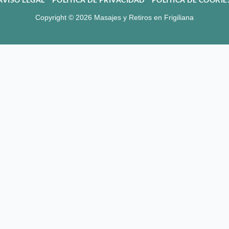
Copyright © 2026 Masajes y Retiros en Frigiliana
ctive tissue that unites the distinct components of the 
s of the human body. Mio means muscle. The Miofascia co
ibre is wrapped within Mio-fascia, and furthermore, eac
ur: under tension it augments its density and relative ri
tation of the density generated by the increase of tensi
ction of movement. Generally, these are the result of mis
e emotional roots. Deep Miofascial massage addresses t
his lack of flexibility and movement.