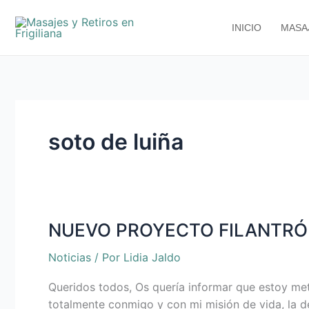
Ir
al
INICIO
MASA
contenido
soto de luiña
NUEVO PROYECTO FILANTRÓPIC
NUEVO
PROYECTO
Noticias
/ Por
Lidia Jaldo
FILANTRÓPICO
–
Queridos todos, Os quería informar que estoy met
Soto
totalmente conmigo y con mi misión de vida, la de 