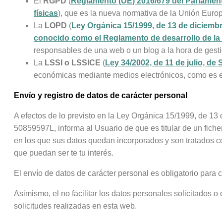
El
RGPD
(
Reglamento (UE) 2016/679 del Parlamento
físicas
), que es la nueva normativa de la Unión Europe
La
LOPD
(
Ley Orgánica 15/1999, de 13 de diciemb
conocido como el Reglamento de desarrollo de l
responsables de una web o un blog a la hora de gesti
La
LSSI o LSSICE
(
Ley 34/2002, de 11 de julio, de
económicas mediante medios electrónicos, como es e
Envío y registro de datos de carácter personal
A efectos de lo previsto en la Ley Orgánica 15/1999, de 
50859597L, informa al Usuario de que es titular de un fiche
en los que sus datos quedan incorporados y son tratados con 
que puedan ser te tu interés.
El envío de datos de carácter personal es obligatorio par
Asimismo, el no facilitar los datos personales solicitados o
solicitudes realizadas en esta web.