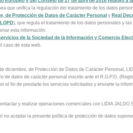
 Europeo y del Consejo de 27 de abril de 2016 relativo a l
a que unifica la regulación del tratamiento de los datos person
re, de Protección de Datos de Carácter Personal
y
Real Decr
a LOPD
), que regula el tratamiento de los datos personales y l
onar esta información.
 Servicios de la Sociedad de la Información y Comercio Elec
l caso de esta web.
13 de diciembre, de Protección de Datos de Carácter Personal
ro de datos de carácter personal inscrito ante el R.G.P.D. (Regi
el fin de prestarte los servicios solicitados y enviarte la info
a contactar y realizar operaciones comerciales con LIDIA JALD
 el no aceptar la presente política de protección de datos supone