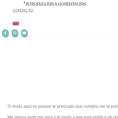
INTRODUCCIÓN A LA MEDITACIÓN
CONTACTO
Inicio
/
Política de privacidad
POLÍTICA DE PRIVACI
Si estás aquí es porque te preocupa que cumpla con la polí
Me alegra verte por aquí y te invito a leer esta política de p