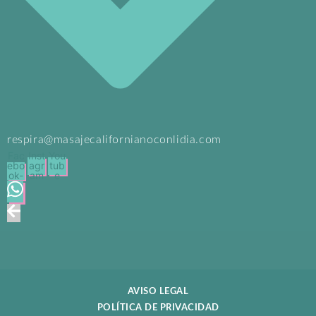
respira@masajecalifornianoconlidia.com
Fac
Inst
You
ebo
agr
tub
ok-
am
e
f
AVISO LEGAL
POLÍTICA DE PRIVACIDAD