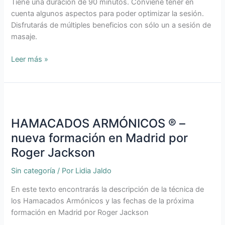
Tiene una duración de 90 minutos. Conviene tener en
cuenta algunos aspectos para poder optimizar la sesión.
Disfrutarás de múltiples beneficios con sólo un a sesión de
masaje.
Leer más »
HAMACADOS
ARMÓNICOS
HAMACADOS ARMÓNICOS ® –
®
–
nueva formación en Madrid por
nueva
Roger Jackson
formación
en
Sin categoría
/ Por
Lidia Jaldo
Madrid
En este texto encontrarás la descripción de la técnica de
por
los Hamacados Armónicos y las fechas de la próxima
Roger
formación en Madrid por Roger Jackson
Jackson