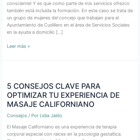
DE
consciente! Y es que como parte de mis servicios ofrezco
AYUDA
también está incluida la formación. En este caso se trata de
A
un grupo de mujeres del concejo que trabajan para el
DOMICILIO
Ayuntamiento de Cudillero en el área de Servicios Sociales
DEL
en la ayuda a domicilio […]
AYUNTAMIENTO
DE
Leer más »
CUDILLERO
5
CONSEJOS
5 CONSEJOS CLAVE PARA
CLAVE
PARA
OPTIMIZAR TU EXPERIENCIA DE
OPTIMIZAR
MASAJE CALIFORNIANO
TU
EXPERIENCIA
Consejos
/ Por
Lidia Jaldo
DE
El Masaje Californiano es una experiencia de terapia
MASAJE
corporal especial con raices en la pscologia gestaltica.
CALIFORNIANO