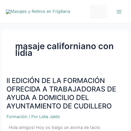
Ir
al
contenido
masaje californiano con
lidia
II EDICIÓN DE LA FORMACIÓN
II
EDICIÓN
OFRECIDA A TRABAJADORAS DE
DE
AYUDA A DOMICILIO DEL
LA
AYUNTAMIENTO DE CUDILLERO
FORMACIÓN
OFRECIDA
Formación
/ Por
Lidia Jaldo
A
TRABAJADORAS
Hola amigos! Hoy os traigo un aroma de tacto